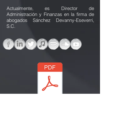
Actualmente, es Director de
Administración y Finanzas en la firma de
abogados Sánchez Devanny-Eseverri,
S.C.
BROCHURE DE FIRMA
OFICINA CIUDAD DE MÉXICO
Paseo de las Palmas 525 Piso 6
Col. Lomas de Chapultepec Ciudad de
México11000 México